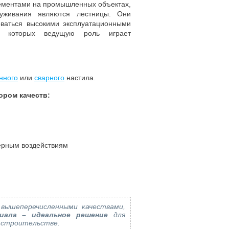
ементами на промышленных объектах,
луживания являются лестницы. Они
оваться высокими эксплуатационными
ди которых ведущую роль играет
нного
или
сварного
настила.
ором качеств:
ерным воздействиям
вышеперечисленными качествами,
иала – идеальное решение
для
 строительстве.