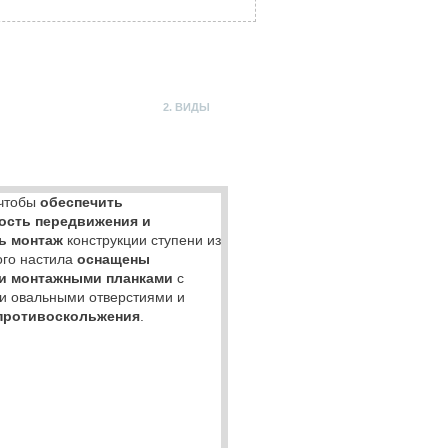
2. ВИДЫ
 чтобы
обеспечить
ость передвижения и
ь монтаж
конструкции ступени из
ого настила
оснащены
и монтажными планками
с
и овальными отверстиями и
противоскольжения
.