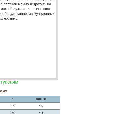
п лестниц можно встретить на
иях обслуживания в качестве
к оборудованию, эвакуационных
х лестниц.
ступеням
грамм
n
Вес, кг
120
4,9
150
5,4