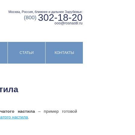
Москва, Россия, ближнее и дальнее Зарубежье:
302-18-20
(800)
ooo@rosnastil.ru
СТАТЬИ
КОНТАКТЫ
тила
тчатого настила
– пример готовой
атого настила
.