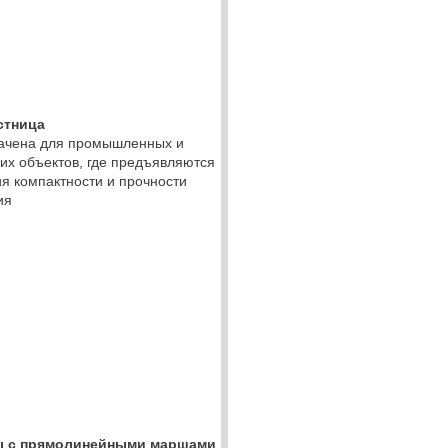
стница
ачена для промышленных и
их объектов, где предъявляются
я компактности и прочности
ия
ы с прямолинейными маршами