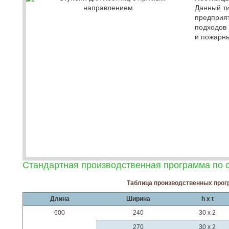
Данный ти
предприят
подходов 
и пожарны
Стандартная производственная программа по 
Таблица производственных про
Длина
Ширина
h x t
600
240
30 x 2
270
30 x 2