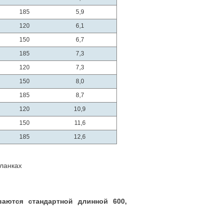
185
5,9
120
6,1
150
6,7
185
7,3
120
7,3
150
8,0
185
8,7
120
10,9
150
11,6
185
12,6
ланках
ваются стандартной длинной 600,