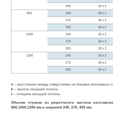
305
30 x 2
800
240
30 x 2
270
30 x 2
305
30 x 2
1000
240
30 x 2
270
30 x 2
305
30 x 2
1200
240
30 x 2
270
30 x 2
305
30 x 2
n
– расстояние между отверстиями на боковых монтажных п
h
– высота несущей полосы
t
– толщина несущей полосы
Обычно ступени из решетчатого настила изготавли
800,1000,1200 мм и шириной 240, 270, 305 мм.