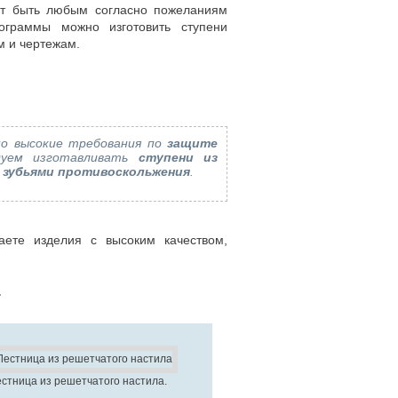
ет быть любым согласно пожеланиям
ограммы можно изготовить ступени
м и чертежам.
но высокие требования по
защите
дуем изготавливать
ступени из
с зубьями противоскольжения
.
аете изделия с высоким качеством,
.
стница из решетчатого настила.